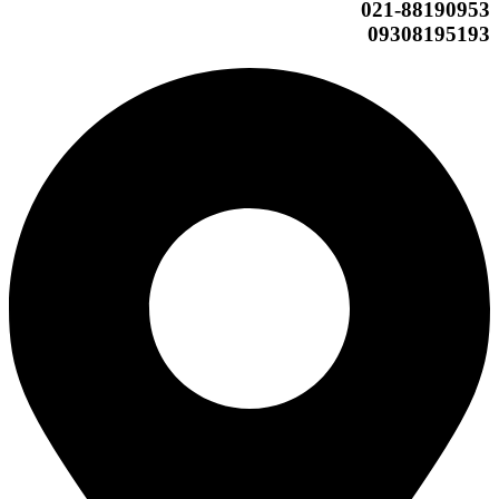
تهران، میدان ونک، بزرگراه شهید حقانی، نرسیده به