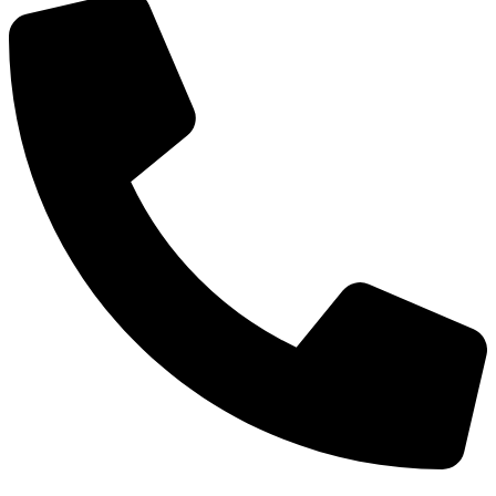
021-88190953
09308195193