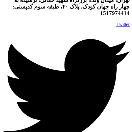
تهران، میدان ونک، بزرگراه شهید حقانی، نرسیده به
چهار راه جهان کودک، پلاک ۴۰، طبقه سوم کدپستی:
1517974414
Twitter