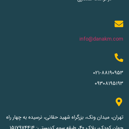
info@danakm.com
021-88190953
09308195193
تهران، میدان ونک، بزرگراه شهید حقانی، نرسیده به چهار راه
جهان کودک، پلاک ۴۰، طبقه سوم کدپستی: 1517974414