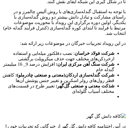
تا در شکل گیری این شبکه ایفای نقش کنند.
با توجه به استقبال گندله‌سازی‌های با روش آلیس چالمرز و در
راستای مشارکت و تبادل دانش بیشتر دو روش گندله‌سازی با
یکدیگر، اولین دوره برگزاری این رویداد با محوریت موضوعات
مرتبط با فرایند تا ابتدای کوره گندله‌سازی (کنترل فرآیند گندله خام)
انتخاب شد.
در این رویداد تجربیات خبرگان در موضوعات زیر ارائه شد:
شرکت فولاد خراسان
: نصب‌ دفلکتور ‌میله‌ایی‌ و ‌استفاده
‌از‌خردکن‌های ‌مختلف‌ جهت‌ حذف ‌میکروپلت‌ برگشتی
شرکت سنگ آهن مرکزی ایران:
افزایش ‌درصد ‌9_ 16 میلیمتر‌
گندله ‌خام
شرکت گندله‌سازی اردکان(معدنی و صنعتی چادرملو):
کاهش
‌قطر ‌رول‌های ‌رولر ‌اسکرین ‌و‌ تغییر‌ جنس ‌پوشش ‌آن‌ها
شذکت معدنی و صنعتی گل‌گهر:
تغییر طرح در قسمت‌های
مختلف آسیاب گلوله‌ای
در آیین اختتامیه کافه دانش گل گهر از خبرگانی که تجربیات خود را