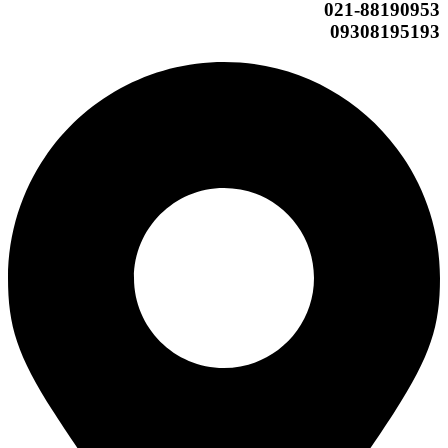
021-88190953
09308195193