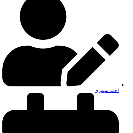
احمد سپهری