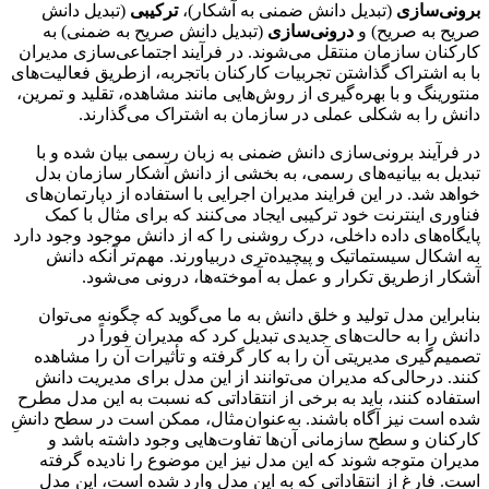
برونی‌سازی
(تبدیل دانش ضمنی به آشکار)،
ترکیبی
(تبدیل دانش
صریح به صریح) و
درونی‌سازی
(تبدیل دانش صریح به ضمنی) به
کارکنان سازمان منتقل می‌شوند. در فرآیند اجتماعی‌سازی مدیران
با به اشتراک گذاشتن تجربیات کارکنان باتجربه، ازطریق فعالیت‌های
منتورینگ و با بهره‌گیری از روش‌هایی مانند مشاهده، تقلید و تمرین،
دانش را به شکلی عملی در سازمان به اشتراک می‌گذارند.
در فرآیند برونی‌سازی دانش ضمنی به زبان رسمی بیان شده و با
تبدیل به بیانیه‌های رسمی، به بخشی از دانش آشکار سازمان بدل
خواهد شد. در این فرایند مدیران اجرایی با استفاده از دپارتمان‌های
فناوری اینترنت خود ترکیبی ایجاد می‌کنند که برای مثال با کمک
پایگاه‌های داده داخلی، درک روشنی را که از دانش موجود وجود دارد
به اشکال سیستماتیک و پیچیده‌تری دربیاورند. مهم‌تر آنکه دانش
آشکار ازطریق تکرار و عمل به آموخته‌ها، درونی می‌شود.
بنابراین مدل تولید و خلق دانش به ما می‌گوید که چگونه می‌توان
دانش را به حالت‌های جدیدی تبدیل کرد که مدیران فوراً در
تصمیم‌گیری مدیریتی آن را به کار گرفته و تأثیرات آن را مشاهده
کنند. درحالی‌که مدیران می‌توانند از این مدل برای مدیریت دانش
استفاده کنند، باید به برخی از انتقاداتی که نسبت به این مدل مطرح
شده است نیز آگاه باشند. به‌عنوان‌مثال، ممکن است در سطح دانشِ
کارکنان و سطح سازمانی آن‌ها تفاوت‌هایی وجود داشته باشد و
مدیران متوجه شوند که این مدل نیز این موضوع را نادیده گرفته
است. فارغ از انتقاداتی که به این مدل وارد شده است، این مدل