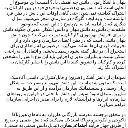
پنهان یا آشکار بودن دانش چه اهمیتی داد؟ اهمیت این موضوع از
آنجایی است که دانش پنهان (ضمنی) به‌خودی‌خود در بین کارکنان به
اشتراک گذاشته نمی‌شود؛ حتی گاهی اوقات این دانش در ذهن فرد
انباشته شده و به ایجاد گلوگاه در سازمان منجر می‌شود. سؤال
دیگری که در ادامه باید به آن پاسخ داد این است که باوجود
طبقه‌بندی دانش به دانش پنهان و دانش آشکار، مدیران چگونه دانش
را برای افزایش بهره‌وری کارکنان مدیریت می‌کنند؟ چون دانش
پنهان دانشی است که در ذهن اعضای سازمان وجود دارد و از
تجربیات فردی آن‌ها نشئت می‌گیرد. درصورتی‌که راهکاری برای
استخراج آن در نظر گفته نشود رسمیت‌بخشی و انتقال آن به‌راحتی
ممکن نیست و بنابراین مدیران اجرایی باید این نوع دانش را مشخص
کرده و کارکنان را تشویق کنند تا این دانش را با سایر کارکنان به
اشتراک‌ بگذارند.
نمونه‌ای از دانش آشکار (صریح) و قابل‌کنترل‌تر، دانشی آکادمیک
است که مدون شده است. این دانش می‌تواند به‌سرعت به شکل
زبان رسمی و سیستماتیک سازمان درآمده و از این طریق به
سایرین منتقل شود؛ سپس این دانش با تجلی در قوانین و رویه‌های
سازمان، ابزارها و فرآیندهای لازم را برای مدیران اجرایی سازمان
فراهم می‌آورد.
دو محقق برجسته مدرسه بازرگانی هاروارد به نام‌های هیروتاکا
تاکوچی و ایکوجیرو نوناکا استدلال می‌کنند که دانش ضمنی و صریح
از طریق چهار فرآیند
اجتماعی‌سازی
(تبدیل دانش ضمنی به ضمنی)،