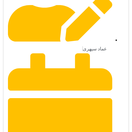
عماد سپهری