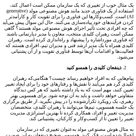
یک مثال خوب از تغییری که یک سازمان ممکن است اعمال کند،
استفاده از یک فناوری جدید مانند هوش مصنوعی مولد (generative
AI) است. کسب‌وکارها این فناوری را برای تقویت کار و کارآمدتر
کردن فرآیندهای خود پیاده‌سازی می‌کنند. حال این سوال پیش می‌آید
که چه افرادی تحت تأثیر اجرای هوش مصنوعی مولد هستند؟ گاهی
ممکن است رهبران کلیدی منتخب، معاون یا مدیر دپارتمانی باشند
که فناوری مورداشاره را پیشنهاد و راه‌اندازی کرده است. رهبران
کلیدی همراه با یک مدیر ارشد فنی و مدیران تیم، افرادی هستند که
فعالیت‌ها و اقدامات آن‌ها توسط فناوری تقویت و از آن پشتیانی
می‌شود.
ذینفعان کلیدی را همسو کنید
پیام‌هایی که به افراد خواهیم رساند چیست؟ هنگامی‌که رهبران
کلیدی گرد هم می‌آیند تا نقش‌ها و رفتارهای خود را برای ایجاد تغییر
تعیین کنند، مهم است که به یاد داشته باشید که هر کس دیدگاه
متفاوتی خواهد داشت و باید به آن توجه شود. برای همسویی بهتر
رهبری، یک رویکرد تکرارشونده را در پیش بگیرید. از طریق برگزاری
یک جلسه همسویی، تیم‌ها می‌توانند با رهبران کلیدی، متخصصان
مدیریت تغییر و افراد، همکاری کرده تا بهترین استراتژی مدیریت
تغییر را تعیین تا از کسب‌وکار و کارکنان، پشتیبانی کند.
به مثال هوش مصنوعی مولد به‌عنوان تغییری که در سازمان
اعمال‌شده است، فکر کنید. همسویی صحیح ذینفعان به این صورت