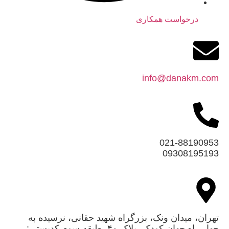
درخواست همکاری
info@danakm.com
021-88190953
09308195193
تهران، میدان ونک، بزرگراه شهید حقانی، نرسیده به
چهار راه جهان کودک، پلاک ۴۰، طبقه سوم کدپستی: