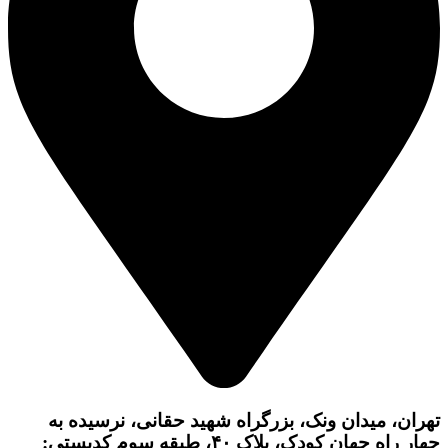
تهران، میدان ونک، بزرگراه شهید حقانی، نرسیده به
چهار راه جهان کودک، پلاک ۴۰، طبقه سوم کدپستی: